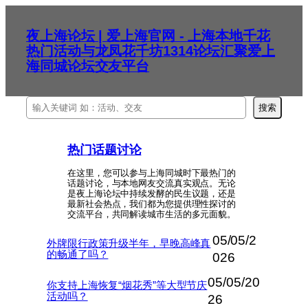
跳
至
夜上海论坛 | 爱上海官网 - 上海本地千花
内
热门活动与龙凤花千坊1314论坛汇聚爱上
容
海同城论坛交友平台
搜
搜索
索
热门话题讨论
在这里，您可以参与上海同城时下最热门的
话题讨论，与本地网友交流真实观点。无论
是夜上海论坛中持续发酵的民生议题，还是
最新社会热点，我们都为您提供理性探讨的
交流平台，共同解读城市生活的多元面貌。
05/05/2
外牌限行政策升级半年，早晚高峰真
的畅通了吗？
026
05/05/20
你支持上海恢复“烟花秀”等大型节庆
活动吗？
26