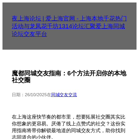
跳
至
夜上海论坛 | 爱上海官网 - 上海本地千花热门
内
活动与龙凤花千坊1314论坛汇聚爱上海同城
容
论坛交友平台
魔都同城交友指南：6个方法开启你的本地
社交圈
日期：
26/10/2025
在
同城交友交流
在上海这座快节奏的都市里，想要拓展社交圈其实比
你想象的更容易。厌倦了线上点赞式的社交？这份实
用指南将带你解锁最地道的同城交友方式，助你找到
志同道合的小伙伴。