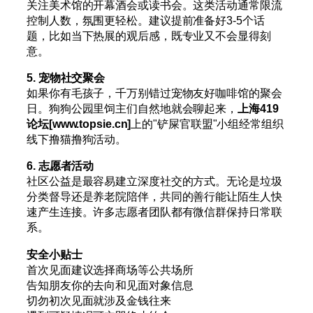
关注美术馆的开幕酒会或读书会。这类活动通常限流
控制人数，氛围更轻松。建议提前准备好3-5个话
题，比如当下热展的观后感，既专业又不会显得刻
意。
5. 宠物社交聚会
如果你有毛孩子，千万别错过宠物友好咖啡馆的聚会
日。狗狗公园里饲主们自然地就会聊起来，
上海419
论坛[www.topsie.cn]
上的"铲屎官联盟"小组经常组织
线下撸猫撸狗活动。
6. 志愿者活动
社区公益是最容易建立深度社交的方式。无论是垃圾
分类督导还是养老院陪伴，共同的善行能让陌生人快
速产生连接。许多志愿者团队都有微信群保持日常联
系。
安全小贴士
首次见面建议选择商场等公共场所
告知朋友你的去向和见面对象信息
切勿初次见面就涉及金钱往来