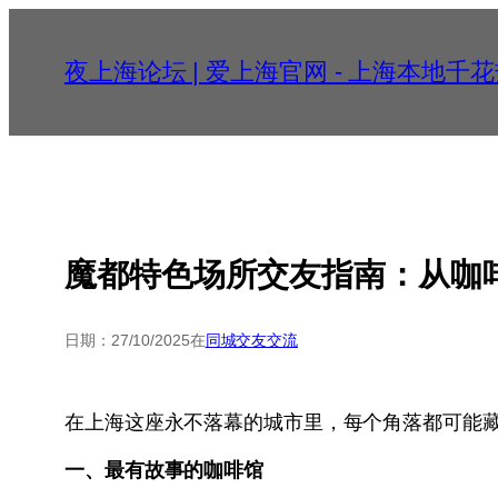
跳
至
夜上海论坛 | 爱上海官网 - 上海本地
内
容
魔都特色场所交友指南：从咖
日期：
27/10/2025
在
同城交友交流
在上海这座永不落幕的城市里，每个角落都可能
一、最有故事的咖啡馆