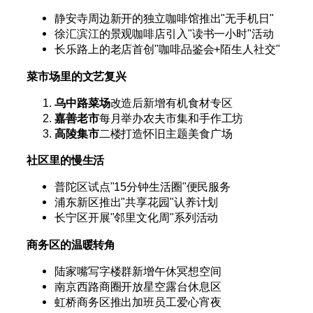
静安寺周边新开的独立咖啡馆推出"无手机日"
徐汇滨江的景观咖啡店引入"读书一小时"活动
长乐路上的老店首创"咖啡品鉴会+陌生人社交"
菜市场里的文艺复兴
乌中路菜场
改造后新增有机食材专区
嘉善老市
每月举办农夫市集和手作工坊
高陵集市
二楼打造怀旧主题美食广场
社区里的慢生活
普陀区试点"15分钟生活圈"便民服务
浦东新区推出"共享花园"认养计划
长宁区开展"邻里文化周"系列活动
商务区的温暖转角
陆家嘴写字楼群新增午休冥想空间
南京西路商圈开放星空露台休息区
虹桥商务区推出加班员工爱心宵夜