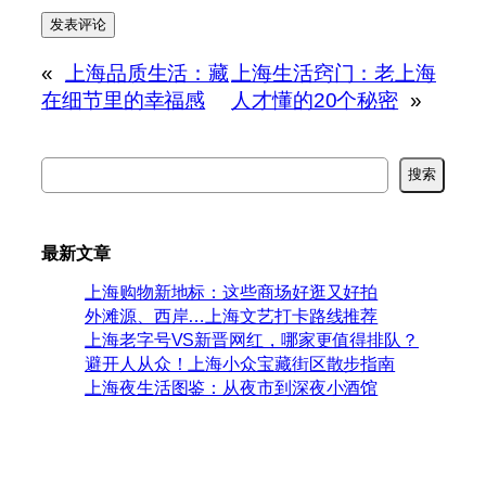
«
上海品质生活：藏
上海生活窍门：老上海
在细节里的幸福感
人才懂的20个秘密
»
搜
搜索
索
最新文章
上海购物新地标：这些商场好逛又好拍
外滩源、西岸…上海文艺打卡路线推荐
上海老字号VS新晋网红，哪家更值得排队？
避开人从众！上海小众宝藏街区散步指南
上海夜生活图鉴：从夜市到深夜小酒馆