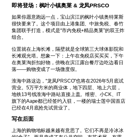
即将登场：枫叶小镇奥莱 & 龙凤PRSCO
如果你愿意跑远一点，宝山滨江的枫叶小镇奥特莱斯
很快要来了。这个项目由上港集团、中旅免税、春竹
集团联手打造，模式是“市内免税+精品奥莱”的双王炸
组合。
位置就在上海长滩，隔壁就是全球第三大球体影院和
长滩观光塔。想象一下：上午在免税店买买买，下午
在奥莱淘折扣好物，傍晚在滨江露台餐厅边吃边看日
落——购物变成了一场微度假。
淮海中路这边，“龙凤PRSCO”也将在2026年5月底试
营业。5万平方米的商业体，地下四层、地上六层，
地铁13号线淮海中路站直接上盖。维密、小CK、IT
旗下的Aape都已经签约入驻，一楼的瑞士莲中国首店
已经在4月底抢先试营业了。
写在后面
上海的购物地标越来越有意思了。它们不再是冷冰冰