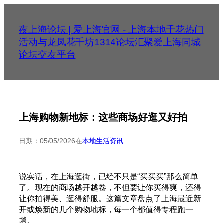
跳
至
夜上海论坛 | 爱上海官网 - 上海本地千花热门
内
活动与龙凤花千坊1314论坛汇聚爱上海同城
容
论坛交友平台
上海购物新地标：这些商场好逛又好拍
日期：
05/05/2026
在
本地生活资讯
说实话，在上海逛街，已经不只是“买买买”那么简单
了。现在的商场越开越卷，不但要让你买得爽，还得
让你拍得美、逛得舒服。这篇文章盘点了上海最近新
开或焕新的几个购物地标，每一个都值得专程跑一
趟。