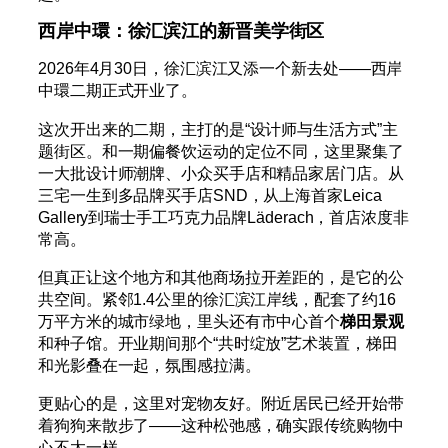
西岸中環：徐汇滨江的新晋美学街区
2026年4月30日，徐汇滨江又添一个新去处——西岸
中環二期正式开业了。
这次开出来的二期，主打的是“设计师与生活方式”主
题街区。和一期偏餐饮运动的定位不同，这里聚集了
一大批设计师潮牌、小众买手店和精品家居门店。从
三宅一生到多品牌买手店SND，从上海首家Leica
Gallery到瑞士手工巧克力品牌Läderach，首店浓度非
常高。
但真正让这个地方和其他商场拉开差距的，是它的公
共空间。紧邻1.4公里的徐汇滨江岸线，配套了约16
万平方米的城市绿地，里头还有市中心首个
梯田景观
和种子馆。开业期间那个“共时绽放”艺术装置，梯田
和光影叠在一起，氛围感拉满。
更贴心的是，这里对宠物友好。附近居民已经开始带
着狗狗来散步了——这种松弛感，确实跟传统购物中
心不太一样。