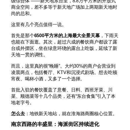
级综合体”——新天地东台里，8.8万平方米的开放式
商业空间，差不多等于新天地广场加上两期新天地时
尚的总和。
这里有几个亮点值得一说。
首先是那个
6500平方米的上海最大全景天幕
，下雨天
也能在下面逛。其次，超过六成的餐饮商户都设了露
台或外摆区，坐在绿意环绕的露台上吃饭，延续了新
天地一贯的调性。
而且，这里真的很“晚睡”。大约30%的商户会营业到
凌晨两点，包括餐厅、KTV和沉浸式剧场。想去吃顿
宵夜、喝杯小酒，又多了一个选择。
首批入驻的餐饮覆盖了意餐、日料、西班牙菜、川
菜、顺德菜等十几个品类，还有“东台食集”引入了本
地老字号。
怎么去
：地铁新天地站，就在淮海路商圈核心位置。
南京西路的丰盛里：海派街区持续进化