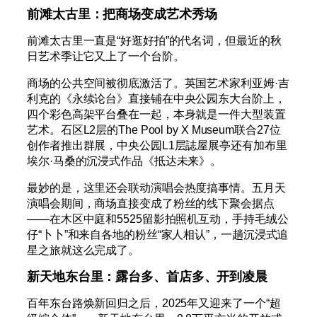
前滩太古里：把商场变成艺术秀场
前滩太古里一直是“好逛好拍”的代名词，但最近的秋
日艺术季让它又上了一个台阶。
商场的公共空间被彻底激活了。英国艺术家利亚姆·吉
利克的《永续论台》直接铺在中央公园东大台阶上，
四个彩色高架平台叠在一起，本身就是一件大型装置
艺术。石区L2层的The Pool by X Museum联合27位
创作者推出群展，中央公园L1层誌屋展亭还有加布里
埃尔·马桑的沉浸式作品《抵达未来》。
最妙的是，这里还会联动演唱会热度搞事情。五月天
演唱会期间，商场直接变成了粉丝的线下聚会据点
——在木区中庭和5525留影拍照机互动，手持毛绒公
仔“卜卜”和来自各地的粉丝“家人相认”，一趟沉浸式追
星之旅就这么完成了。
新天地东台里：露台多、首店多、开到凌晨
百年东台路焕新回归之后，2025年又迎来了一个“超