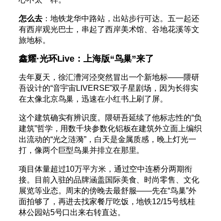
怎么去
：地铁龙华中路站，出站步行可达。五一起还
有西岸观光巴士，串起了西岸美术馆、谷地花溪等文
旅地标。
鑫耀·光环Live：上海版“鸟巢”来了
去年夏天，徐汇漕河泾突然冒出一个新地标——隈研
吾设计的“音宇宙LIVERSE”双子星剧场，因为长得实
在太像北京鸟巢，迅速在小红书上刷了屏。
这个建筑确实有辨识度。隈研吾延续了他标志性的“负
建筑”哲学，用数千块参数化铝板在建筑外立面上编织
出流动的“光之涟漪”，白天是金属质感，晚上灯光一
打，像两个巨型鸟巢并排立在那里。
项目体量超过10万平方米，通过空中连桥分两期衔
接。目前入驻的品牌涵盖国际美食、时尚零售、文化
展览等业态。周末的傍晚去最舒服——先在“鸟巢”外
面拍够了，再进去找家餐厅吃饭，地铁12/15号线桂
林公园站5号口出来右转直达。