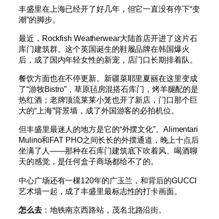
丰盛里在上海已经开了好几年，但它一直没有停下“变
潮”的脚步。
最近，Rockfish Weatherwear大陆首店开进了这片石
库门建筑群。这个英国诞生的鞋履品牌在韩国爆火
后，成了国内年轻女性的新宠，店门口长期排着队。
餐饮方面也在不停更新。新疆菜耶里夏丽在这里变成
了“游牧Bistro”，草原毡房混搭石库门，烤羊腿配的是
热红酒；老牌顶流莱莱小笼也开了新店，门口那个巨
大的“上海”背景墙，成了外国游客的必拍机位。
但丰盛里最迷人的地方是它的“外摆文化”。Alimentari
Mulino和FAT PHO之间长长的外摆通道，晚上十点后
坐满了人——那种在石库门建筑底下吹着风、喝酒聊
天的感觉，是任何盒子商场都给不了的。
中心广场还有一棵120年的广玉兰，和背后的GUCCI
艺术墙一起，成了丰盛里最标志性的打卡画面。
怎么去
：地铁南京西路站，茂名北路沿街。