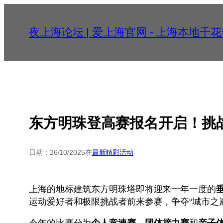
跳
至
夜上海论坛 | 爱上海官网 - 上海本地
内
容
东方明珠登高赛报名开启！挑
日期：
26/10/2025
在
最新精彩活动
上海的地标建筑东方明珠塔即将迎来一年一度的
运动爱好者和极限挑战者前来参赛，争夺“城市之
今年的比赛分为
个人竞速赛
、
团体接力赛
和
亲子