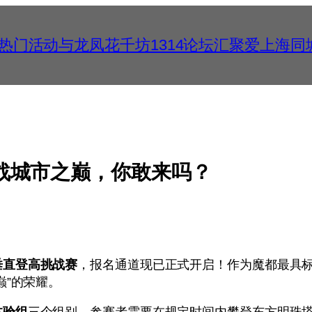
千花热门活动与龙凤花千坊1314论坛汇聚爱上海
战城市之巅，你敢来吗？
垂直登高挑战赛
，报名通道现已正式开启！作为魔都最具
巅”的荣耀。
体验组
三个组别，参赛者需要在规定时间内攀登东方明珠塔的