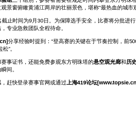
观景窗俯瞰黄浦江两岸的壮丽景色，堪称“最热血的城市观
名截止时间为9月30日。为保障选手安全，比赛将分批进
站，专业急救团队全程待命。
cn]
分享经验时提到：“登高赛的关键在于节奏控制，前5
拉松”。
和赛事证书，还能免费参观东方明珠塔的
悬空观光廊
和
历
动瞬间。
感，赶快登录赛事官网或通过
上海419论坛[www.topsie.cn